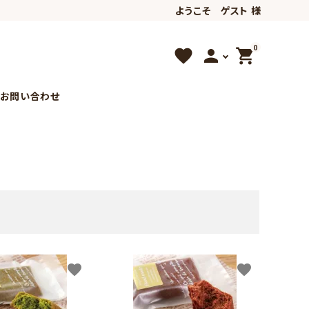
ようこそ ゲスト 様
0
favorite
person
shopping_cart
お問い合わせ
希少な商品
favorite
favorite