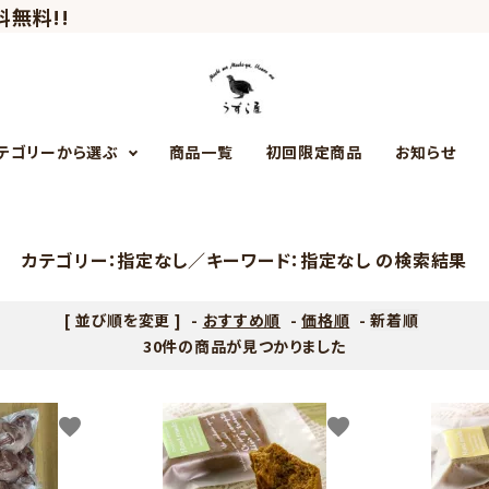
料無料!!
テゴリーから選ぶ
商品一覧
初回限定商品
お知らせ
初回限定商品
うずら円熟卵
カテゴリー：指定なし／キーワード：指定なし の検索結果
[ 並び順を変更 ]
-
おすすめ順
-
価格順
-
新着順
うずら麺
30件の商品が見つかりました
favorite
favorite