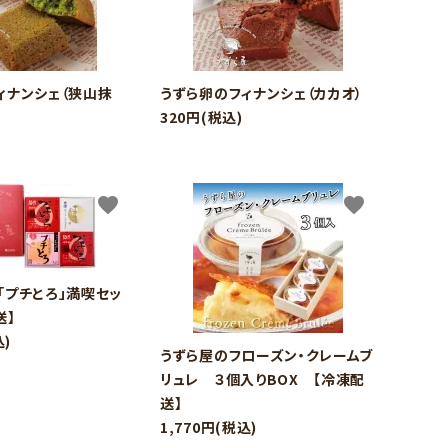
ィナンシェ（狭山抹
うずら卵のフィナンシェ（カカオ）
320円(税込)
close
favorite
favorite
「プチとろ」満喫セッ
送】
込)
うずら屋のフローズン・クレームブ
リュレ ３個入りBOX 【冷凍配
送】
1,770円(税込)