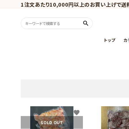
1注文あたり10,000円以上のお買い上げで送
search
トップ
カ
うずらスイーツ
ギフトセット
favorite
SOLD OUT