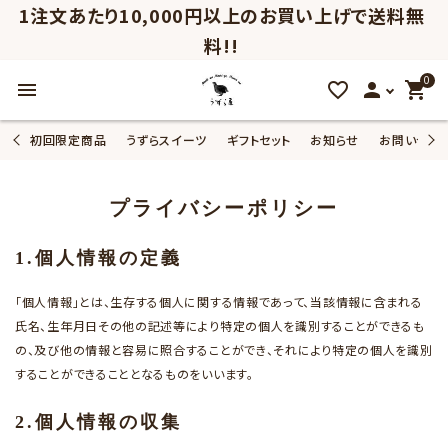
1注文あたり10,000円以上のお買い上げで送料無
料!!
0
menu
favorite_outline
person
shopping_cart
初回限定商品
うずらスイーツ
ギフトセット
お知らせ
お問い合わ
プライバシーポリシー
1.個人情報の定義
「個人情報」とは、生存する個人に関する情報であって、当該情報に含まれる
氏名、生年月日その他の記述等により特定の個人を識別することができるも
の、及び他の情報と容易に照合することができ、それにより特定の個人を識別
することができることとなるものをいいます。
2.個人情報の収集