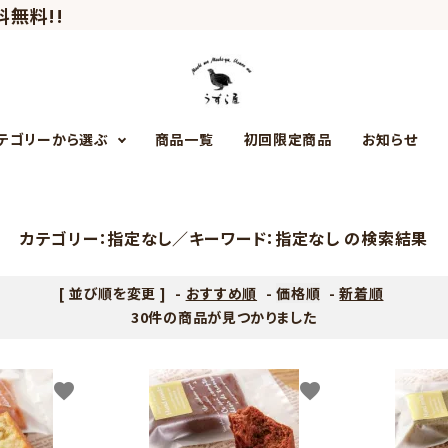
料無料!!
テゴリーから選ぶ
商品一覧
初回限定商品
お知らせ
初回限定商品
うずら円熟卵
カテゴリー：指定なし／キーワード：指定なし の検索結果
[ 並び順を変更 ]
-
おすすめ順
-
価格順
-
新着順
うずら麺
30件の商品が見つかりました
favorite
favorite