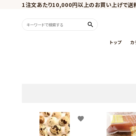
1注文あたり10,000円以上のお買い上げで送
search
トップ
カ
うずらスイーツ
ギフトセット
favorite