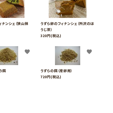
ィナンシェ（狭山抹
うずら卵のフィナンシェ（所沢のほ
うじ茶）
320円(税込)
close
favorite
favorite
の餌
うずらの餌（産卵用）
720円(税込)