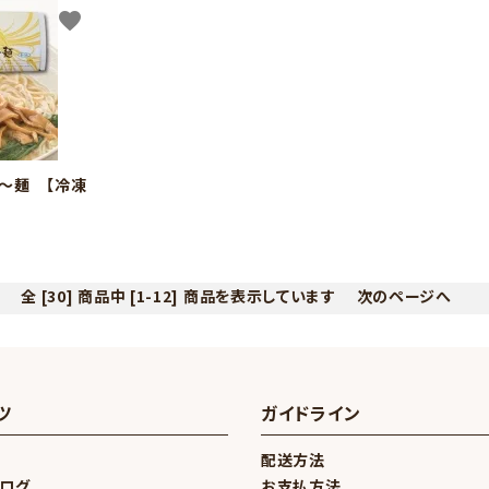
favorite
～麺 【冷凍
全 [30] 商品中 [1-12] 商品を表示しています
次のページへ
ツ
ガイドライン
配送方法
ブログ
お支払方法