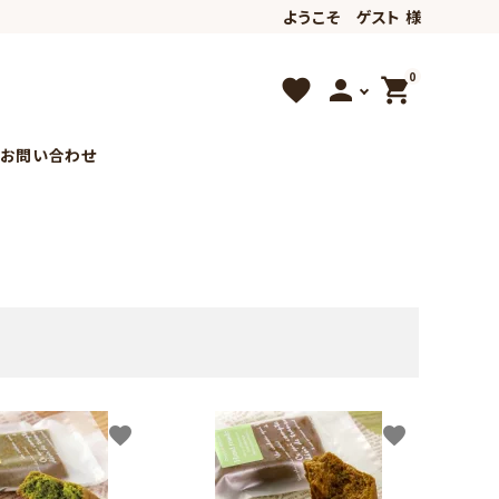
ようこそ ゲスト 様
0
favorite
person
shopping_cart
お問い合わせ
希少な商品
favorite
favorite