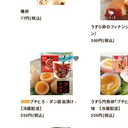
種卵
77円(税込)
うずら卵のフィナン
ン）
300円(税込)
favorite
キーワ
カテゴ
プチとろ - ダシ醤油漬け -
うずら円熟卵「プチ
【冷蔵配送】
味 【冷蔵配送】
550円(税込)
550円(税込)