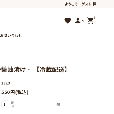
ようこそ ゲスト 様
0
favorite
person
shopping_cart
お問い合わせ
希少な商品
ダシ醤油漬け - 【冷蔵配送】
1323
550円(税込)
個