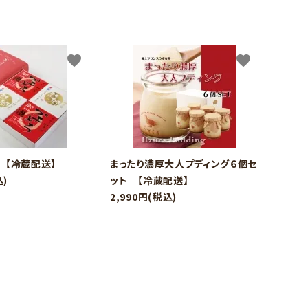
favorite
favorite
 【冷蔵配送】
まったり濃厚大人プディング６個セ
込)
ット 【冷蔵配送】
2,990円(税込)