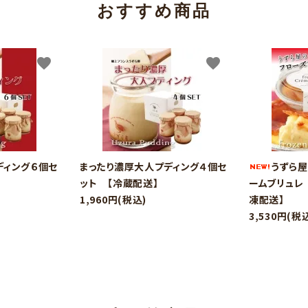
おすすめ商品
favorite
favorite
ディング６個セ
まったり濃厚大人プディング４個セ
うずら屋
ット 【冷蔵配送】
ームブリュレ
1,960円(税込)
凍配送】
3,530円(税