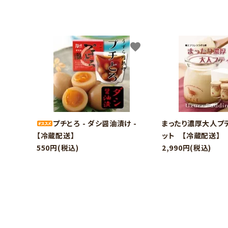
favorite
プチとろ - ダシ醤油漬け -
まったり濃厚大人プ
【冷蔵配送】
ット 【冷蔵配送】
550円(税込)
2,990円(税込)