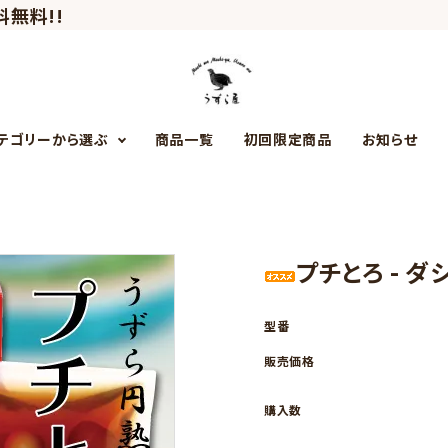
料無料!!
テゴリーから選ぶ
商品一覧
初回限定商品
お知らせ
初回限定商品
うずら円熟卵
プチとろ - 
うずら麺
型番
販売価格
購入数