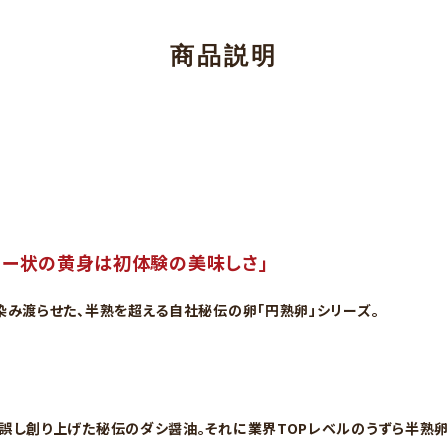
商品説明
リー状の黄身は初体験の美味しさ」
染み渡らせた、半熟を超える自社秘伝の卵「円熟卵」シリーズ。
誤し創り上げた秘伝のダシ醤油。それに業界TOPレベルのうずら半熟