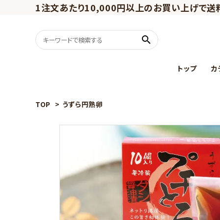
1注文あたり10,000円以上のお買い上げで送
search
トップ
カ
TOP
>
うずら円熟卵
うずらスイーツ
ギフトセット