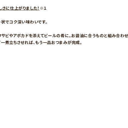
しさに仕上がりました！
※１
状でコク深い味わいです。
ワサビやアボカドを添えてビールの肴に。お醤油に合うものと組み合わ
一煮立ちさせれば、もう一品おつまみが完成。