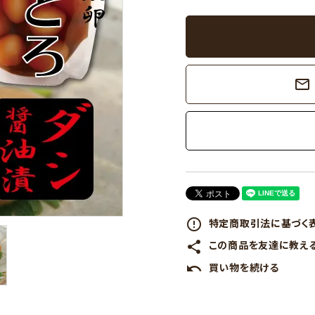
mail_outline
特定商取引法に基づく表
error_outline
この商品を友達に教え
share
買い物を続ける
undo