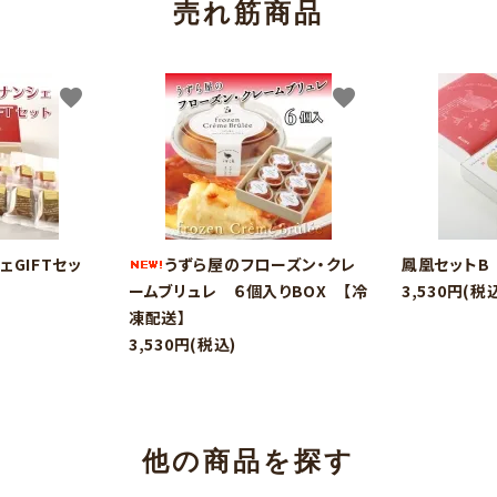
売れ筋商品
favorite
favorite
ェGIFTセッ
うずら屋のフローズン・クレ
鳳凰セットB
ームブリュレ ６個入りBOX 【冷
3,530円(税
凍配送】
3,530円(税込)
他の商品を探す