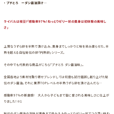
・ プチとろ ーダシ醤油漬け―
ライバルは枝豆!「感動率97%！ねっとりゼリー状の黄身は初体験の美味し
さ」
上質なうずら卵を半熟で漬け込み、黄身までしっかりと味を染み渡らせた、半
熟を超える自社秘伝の卵「円熟卵」シリーズ。
その中でも代表的な商品がこちら「プチとろ ダシ醤油味」。
全国各地より素材を取り寄せブレンドしては何度も試行錯誤し創り上げた秘
伝のダシ醤油。それに業界TOPレベルの半熟うずら卵を漬け込んだら…
感動率97％の新食感! 大人から子どもまで皆に愛される美味しさに仕上が
りました！※1
秘伝のダシ醤油の旨味が黄身まで染み込みねっとりゼリー状でコク深い味わ