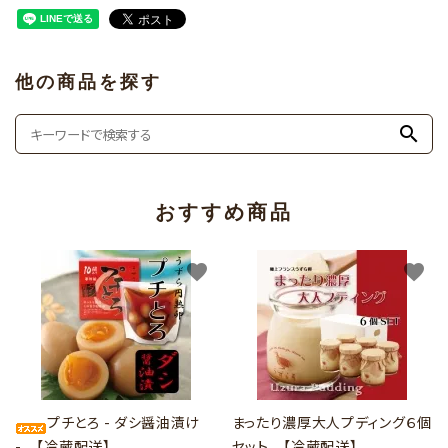
他の商品を探す
search
おすすめ商品
favorite
favorite
プチとろ - ダシ醤油漬け
まったり濃厚大人プディング６個
- 【冷蔵配送】
セット 【冷蔵配送】