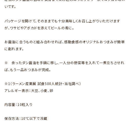
いです。
パッケージを開けて、そのままでも十分美味しくお召し上がりいただけます
が、ワサビやアボカドを添えてビールの肴に。
お醤油に合うものと組み合わせれば、感動食感のオリジナルおつまみが簡単
に創れます。
※ 余ったダシ醤油を手鍋に移し、一人分の野菜等を入れて一煮立ちさせれ
ば、もう一品おつまみが完成。
※1（ラーメン産業展 試食500人統計・当社調べ）
アレルギー表示：大豆、小麦、卵
内容量：10粒入り
保存方法：10℃以下で冷蔵