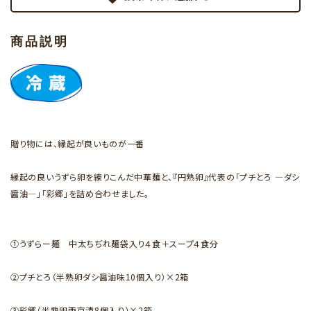
商品説明
贈り物には、縁起が良いものが一番
縁起の良いうずら卵を練りこんだ中華麺と、『円熟卵』代表の「プチとろ ―ダシ
醤油―」「彩郷」を詰め合わせました。
①うずらー麺 中太ちぢれ麺袋入り４食＋スープ４食分
②プチとろ（半熟卵ダシ醤油味10個入り）×2箱
③彩郷（半熟卵西京漬8個入り）×2箱