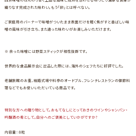
織りなす完成された味わい。もう「卵」とは呼べない。
ご家庭用のバーナーで味噌がついたまま表面だけを軽く焦がすと香ばしい味
噌の風味が引き立ち、また違った味わいがお楽しみいただけます。
※ 余った味噌には野菜スティックが相性抜群です。
世界的な食品展示会に出品した際には、海外のシェフたちに好評でした。
老舗旅館のお重、結婚式場や料亭のオードブル、フレンチレストランの御節料
理などでもお使いいただいている商品です。
特別な方への贈り物として。おもてなしにとっておきのワインやシャンパン・
吟醸酒の肴として。自分へのご褒美としていかがですか?
内容量：８粒