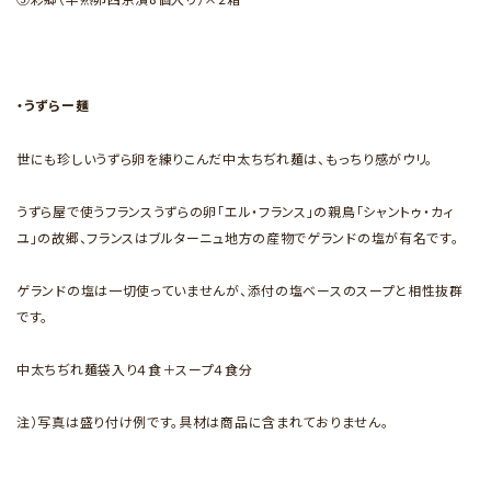
・うずらー麺
世にも珍しいうずら卵を練りこんだ中太ちぢれ麺は、もっちり感がウリ。
うずら屋で使うフランスうずらの卵「エル・フランス」の親鳥「シャントゥ・カィ
ユ」の故郷、フランスはブルターニュ地方の産物でゲランドの塩が有名です。
ゲランドの塩は一切使っていませんが、添付の塩ベースのスープと相性抜群
です。
中太ちぢれ麺袋入り４食＋スープ４食分
注）写真は盛り付け例です。具材は商品に含まれておりません。