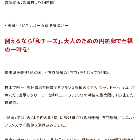
賞味期限：製造日より14日間
・ 彩郷（さいきょう）ー西京味噌漬けー
例えるなら「和チーズ」。大人のための円熟卵で至福
の一時を!
埼玉県を表す「彩の国」と西京味噌の「西京」をもじって『彩郷』。
日本で唯－、自社農場で飼育するフランス原種のうずら「シャントゥ・カィユ」が
産んだ、濃厚でクリーミーな卵『エル・フランス』の特性を最大限に引き出した
自信作。
『彩郷』では、古くより西の都「京」に受け継がれる白味噌「西京味噌」に、エル・
フランスの半熟卵を漬け込みました。
西京味噌のほんのり甘く上品な風味と成熟を想わせるねっとり濃厚な黄身が