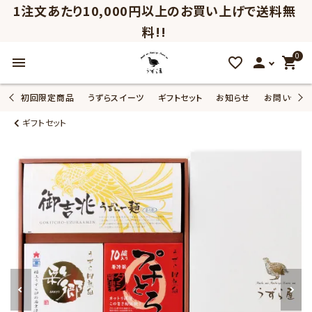
1注文あたり10,000円以上のお買い上げで送料無
料!!
0
menu
favorite_outline
person
shopping_cart
初回限定商品
うずらスイーツ
ギフトセット
お知らせ
お問い合わ
ギフトセット